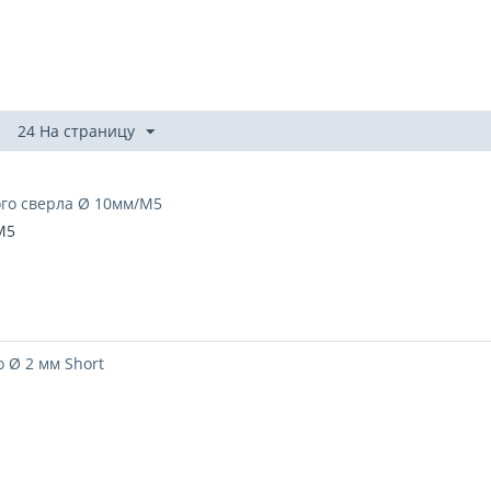
24 На страницу
го сверла Ø 10мм/М5
M5
 Ø 2 мм Short