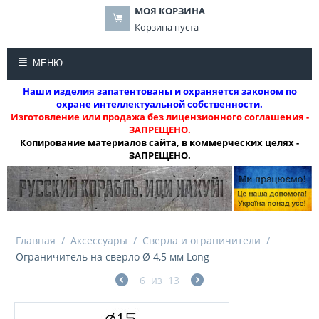
МОЯ КОРЗИНА
Корзина пуста
МЕНЮ
Наши изделия запатентованы и охраняется законом по
охране интеллектуальной собственности.
Изготовление или продажа без лицензионного соглашения -
ЗАПРЕЩЕНО.
Копирование материалов сайта, в коммерческих целях -
ЗАПРЕЩЕНО.
Главная
/
Аксессуары
/
Сверла и ограничители
/
Ограничитель на сверло Ø 4,5 мм Long
6
из
13