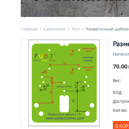
Главная
/
Сверление
/
Тест
/
Разметочный шаблон 
Разме
Написат
70.00
Вес:
КОД:
Доступн
Кол-во:
В КО