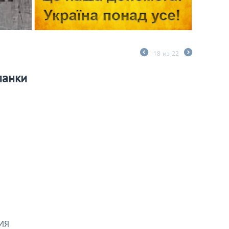
18
из
22
ланки
ИЯ