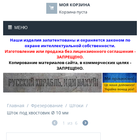
МОЯ КОРЗИНА
Корзина пуста
МЕНЮ
Наши изделия запатентованы и охраняется законом по
охране интеллектуальной собственности.
Изготовление или продажа без лицензионного соглашения -
ЗАПРЕЩЕНО.
Копирование материалов сайта, в коммерческих целях -
ЗАПРЕЩЕНО.
Главная
/
Фрезерование
/
Штоки
/
Шток под хвостовик Ø 10 мм
1
из
6