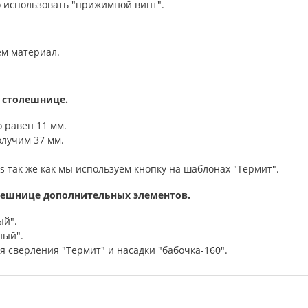
 использовать "прижимной винт".
ем материал.
 столешнице.
о равен 11 мм.
олучим 37 мм.
s так же как мы используем кнопку на шаблонах "Термит".
лешнице дополнительных элементов.
ый".
ный".
 сверления "Термит" и насадки "бабочка-160".