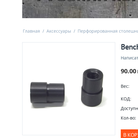
Главная
/
Аксессуары
/
Перфорированная столешн
Benc
Написат
90.00
Вес:
КОД:
Доступн
Кол-во:
В КО