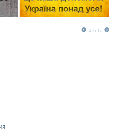
2
из
10
ИЯ