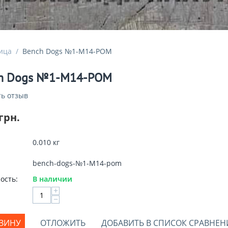
ица
/
Bench Dogs №1-М14-POM
h Dogs №1-М14-POM
ь отзыв
грн.
0.010 кг
bench-dogs-№1-M14-pom
ость:
В наличии
+
−
РЗИНУ
ОТЛОЖИТЬ
ДОБАВИТЬ В СПИСОК СРАВНЕН