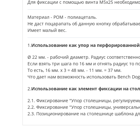
Для фиксации с помощью винта М5х25 необходимо
Материал - РОМ - полиацеталь.
Не даст поцарапать об данную кнопку обрабатыва
Имеет малый вес.
1.
Использование как упор на перфорированной
Ø 22 мм. - рабочий диаметр. Радиус соответственн
Если взять три шага по 16 мм и отнять радиус то п
То есть, 16 мм. х 3 = 48 мм. - 11 мм. = 37 мм.
Что дает нам возможность использовать Bench Dog
2.
Использование как элемент фиксации на сто
2.1. Фиксирование "Упор столешницы, регулируем
2.2. Фиксирование "Упор столешницы, универсаль
2.3. Позиционирование на столешнице шаблона для