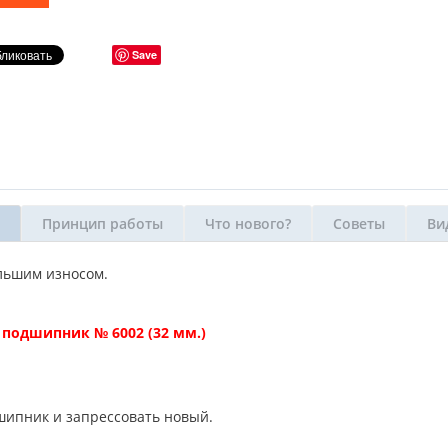
Save
Принцип работы
Что нового?
Советы
Ви
ольшим износом.
л
подшипник № 6002 (32 мм.)
шипник и запрессовать новый.