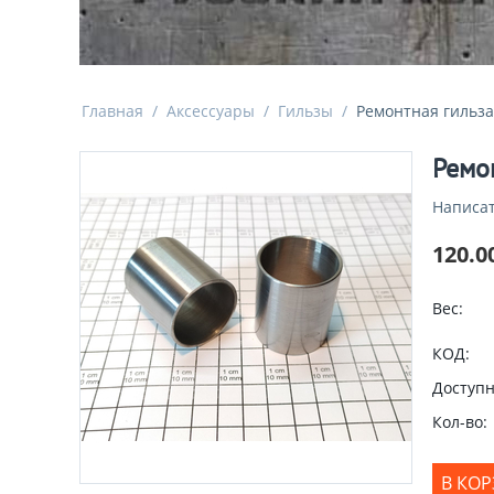
Главная
/
Аксессуары
/
Гильзы
/
Ремонтная гильза
Ремон
Написат
120.0
Вес:
КОД:
Доступн
Кол-во:
В КО