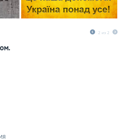
2
из
2
ом.
ИЯ