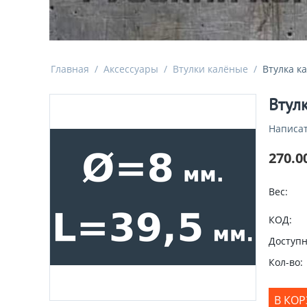
Главная
/
Аксессуары
/
Втулки калёные
/
Втулка к
Втул
Написат
270.0
Вес:
КОД:
Доступн
Кол-во:
В КО