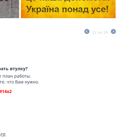
22
из
24
ать втулку?
е план работы.
те, что Вам нужно.
М14х2
ИЯ