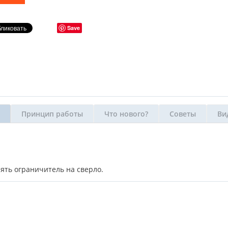
Save
Принцип работы
Что нового?
Советы
Ви
ять ограничитель на сверло.