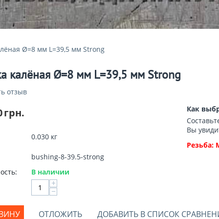
алёная Ø=8 мм L=39,5 мм Strong
ка калёная Ø=8 мм L=39,5 мм Strong
ь отзыв
Как выбр
0
грн.
Составьт
Вы увиди
0.030 кг
Резьба: 
bushing-8-39.5-strong
ость:
В наличии
+
−
РЗИНУ
ОТЛОЖИТЬ
ДОБАВИТЬ В СПИСОК СРАВНЕН