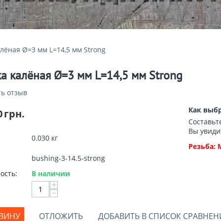
алёная Ø=3 мм L=14,5 мм Strong
ка калёная Ø=3 мм L=14,5 мм Strong
ь отзыв
Как выбр
0
грн.
Составьт
Вы увиди
0.030 кг
Резьба: 
bushing-3-14.5-strong
ость:
В наличии
+
−
РЗИНУ
ОТЛОЖИТЬ
ДОБАВИТЬ В СПИСОК СРАВНЕН