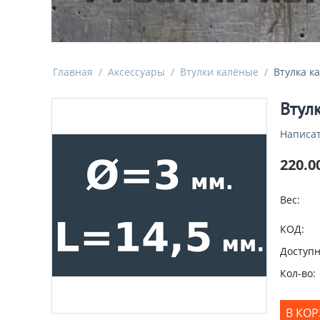
Главная
/
Аксессуары
/
Втулки калёные
/
Втулка к
Втул
Написат
220.0
Вес:
КОД:
Доступн
Кол-во:
В КО