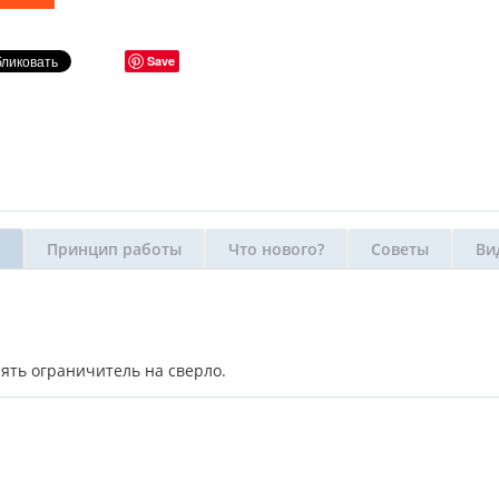
Save
Принцип работы
Что нового?
Советы
Ви
ять ограничитель на сверло.