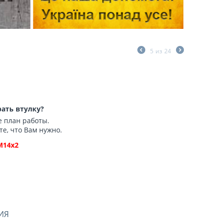
5
из
24
ать втулку?
е план работы.
те, что Вам нужно.
М14х2
ИЯ